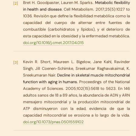
Bret H. Goodpaster, Lauren M. Sparks.
Metabolic flexibility
[2]
in health and disease.
Cell Metabolism. 2017;25(5):1027 to
1036. Revisión que define la flexibilidad metabólica como la
capacidad del cuerpo de alternar entre fuentes de
combustible (carbohidratos y lípidos), y el deterioro de
esta capacidad en la obesidad y la enfermedad metabólica.
doi.org/10.1016/j.cmet.2017.04.015
Kevin R. Short, Maureen L. Bigelow, Jane Kahl, Ravinder
[3]
Singh, Jill Coenen-Schimke, Sreekumar Raghavakaimal, K.
Sreekumaran Nair.
Decline in skeletal muscle mitochondrial
function with aging in humans.
Proceedings of the National
Academy of Sciences. 2005;102(15):5618 to 5623. En 146
adultos sanos de 18 a 89 años, la abundancia de ADN y ARN
mensajero mitocondrial y la producción mitocondrial de
ATP disminuyeron con la edad, evidencia de que la
capacidad mitocondrial se erosiona a lo largo de la vida.
doi.org/10.1073/pnas.0501559102