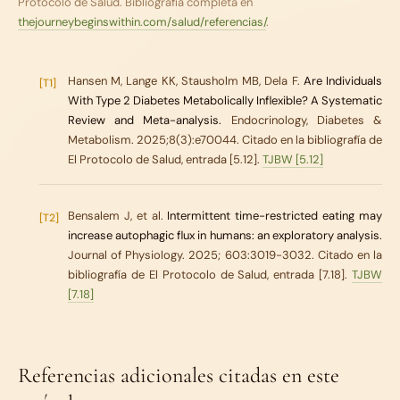
Protocolo de Salud
. Bibliografía completa en
thejourneybeginswithin.com/salud/referencias/
.
Hansen M, Lange KK, Stausholm MB, Dela F.
Are Individuals
[T1]
With Type 2 Diabetes Metabolically Inflexible? A Systematic
Review and Meta-analysis.
Endocrinology, Diabetes &
Metabolism. 2025;8(3):e70044. Citado en la bibliografía de
El Protocolo de Salud, entrada [5.12].
TJBW [5.12]
Bensalem J, et al.
Intermittent time-restricted eating may
[T2]
increase autophagic flux in humans: an exploratory analysis.
Journal of Physiology. 2025; 603:3019-3032. Citado en la
bibliografía de El Protocolo de Salud, entrada [7.18].
TJBW
[7.18]
Referencias adicionales citadas en este