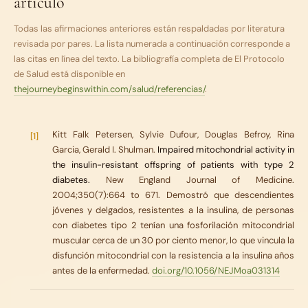
artículo
Todas las afirmaciones anteriores están respaldadas por literatura
revisada por pares. La lista numerada a continuación corresponde a
las citas en línea del texto. La bibliografía completa de
El Protocolo
de Salud
está disponible en
thejourneybeginswithin.com/salud/referencias/
.
Kitt Falk Petersen, Sylvie Dufour, Douglas Befroy, Rina
[1]
Garcia, Gerald I. Shulman.
Impaired mitochondrial activity in
the insulin-resistant offspring of patients with type 2
diabetes.
New England Journal of Medicine.
2004;350(7):664 to 671. Demostró que descendientes
jóvenes y delgados, resistentes a la insulina, de personas
con diabetes tipo 2 tenían una fosforilación mitocondrial
muscular cerca de un 30 por ciento menor, lo que vincula la
disfunción mitocondrial con la resistencia a la insulina años
antes de la enfermedad.
doi.org/10.1056/NEJMoa031314