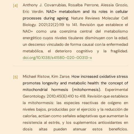
Anthony J. Covarrubias, Rosalba Perrone, Alessia Grozio,
[4]
Eric Verdin.
NAD+ metabolism and its roles in cellular
processes during ageing.
Nature Reviews Molecular Cell
Biology. 2021;22(2):119 to 141. Revisión que establece el
NAD+ como una coenzima central del metabolismo
energético cuyos niveles tisulares disminuyen con la edad,
un descenso vinculado de forma causal con la enfermedad
metabólica, el deterioro cognitivo y la fragilidad.
doi.org/10.1038/s41580-020-00313-x
Michael Ristow, Kim Zarse.
How increased oxidative stress
[5]
promotes longevity and metabolic health: the concept of
mitochondrial hormesis (mitohormesis).
Experimental
Gerontology. 2010;45(6):410 to 418. Revisión que establece
la mitohormesis: las especies reactivas de oxígeno en
niveles bajos, producidas por el ejercicio y la reducción de
calorías, actúan como señales adaptativas que aumentan la
resistencia al estrés, y los suplementos antioxidantes en
dosis altas pueden atenuar estos beneficios.