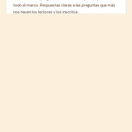
todo el marco. Respuestas claras a las preguntas que más
nos hacen los lectores y los inscritos.
38
Términos del glosario
Carga alostática, flexibilidad metabólica, edad biológica,
mitocondrias, autofagia, apoptosis, telómeros, polifenoles y
el resto del vocabulario. Definiciones claras.
Abrir la Biblioteca →