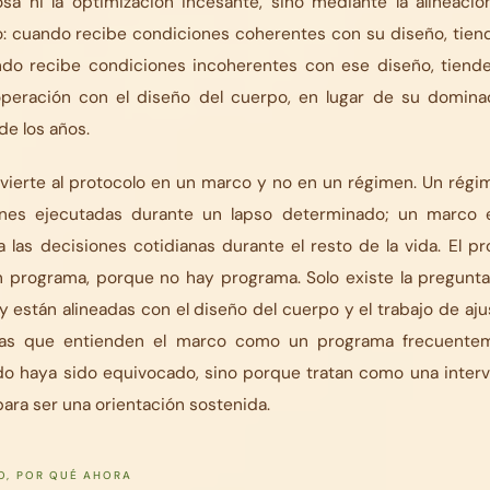
osa ni la optimización incesante, sino mediante la alineació
o: cuando recibe condiciones coherentes con su diseño, tien
ando recibe condiciones incoherentes con ese diseño, tiende 
operación con el diseño del cuerpo, en lugar de su dominaci
 de los años.
nvierte al protocolo en un marco y no en un régimen. Un régi
ones ejecutadas durante un lapso determinado; un marco
 las decisiones cotidianas durante el resto de la vida. El p
 programa, porque no hay programa. Solo existe la pregunta 
 están alineadas con el diseño del cuerpo y el trabajo de aju
nas que entienden el marco como un programa frecuentem
do haya sido equivocado, sino porque tratan como una interv
ara ser una orientación sostenida.
O, POR QUÉ AHORA