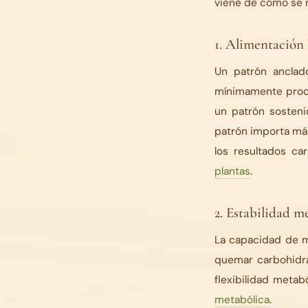
viene de cómo se r
1. Alimentación 
Un patrón anclado
mínimamente proce
un patrón sostenid
patrón importa más
los resultados ca
plantas
.
2. Estabilidad m
La capacidad de ma
quemar carbohidra
flexibilidad meta
metabólica
.