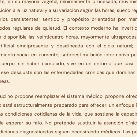
te, en su mayoría vegetal, mínimamente procesada; movimie
sición a la luz natural y a su variación según las horas; sueño r
rios persistentes; sentido y propósito orientados por mar
íodos regulares de quietud. El contexto moderno ha inverti
 disponible las veinticuatro horas, mayormente ultraproce
rtificial omnipresente y desalineada con el ciclo natural
amiento social en aumento; sobreestimulación informativa p
 cuerpo, sin haber cambiado, vive en un entorno que casi 
ese desajuste son las enfermedades crónicas que dominan l
eas.
alud no propone reemplazar el sistema médico; propone ofrec
 está estructuralmente preparado para ofrecer: un enfoque i
as condiciones cotidianas de la vida, que sostiene la capaci
 esperar su fallo. No pretende sustituir la atención clínic
iciones diagnosticadas siguen necesitando médicos. Las p