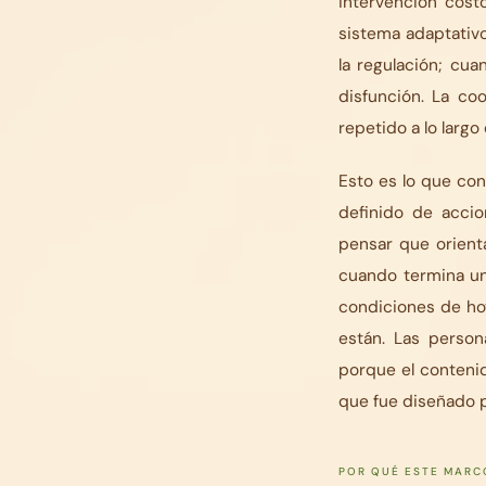
intervención cost
sistema adaptativ
la regulación; cu
disfunción. La co
repetido a lo largo
Esto es lo que co
definido de acci
pensar que orienta
cuando termina un
condiciones de hoy
están. Las perso
porque el conteni
que fue diseñado p
POR QUÉ ESTE MARC