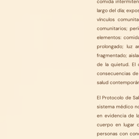
comida intermiten
largo del día; expo
vínculos comunita
comunitarios; per
elementos: comida
prolongado; luz a
fragmentado; aisl
de la quietud. El
consecuencias de 
salud contemporán
El Protocolo de S
sistema médico no
en evidencia de l
cuerpo en lugar de
personas con cond