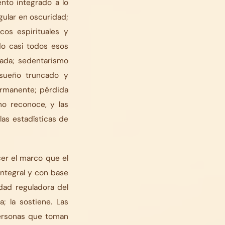
nto integrado a lo
egular en oscuridad;
cos espirituales y
do casi todos esos
sada; sedentarismo
; sueño truncado y
ermanente; pérdida
no reconoce, y las
as estadísticas de
er el marco que el
ntegral y con base
dad reguladora del
a; la sostiene. Las
ersonas que toman