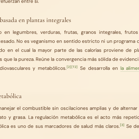
efuerzan entre sí.
basada en plantas integrales
 en legumbres, verduras, frutas, granos integrales, frutos
sado. No es veganismo en sentido estricto ni un programa de
o en el cual la mayor parte de las calorías proviene de pla
 que la pureza. Reúne la convergencia más sólida de evidencia
[2]
[T2]
rdiovasculares y metabólicos.
Se desarrolla en
la alim
etabólica
nejar el combustible sin oscilaciones amplias y de alternar
to y grasa. La regulación metabólica es el acto más repetid
[3]
bólica es uno de sus marcadores de salud más claros.
Se de