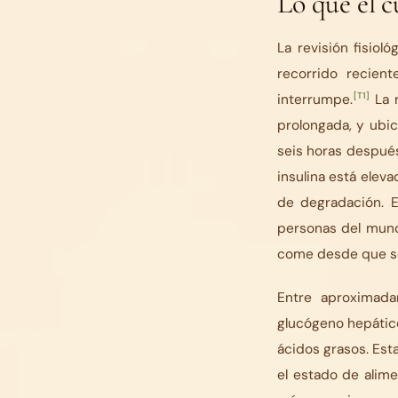
Lo que el 
La revisión fisiol
recorrido recien
[T1]
interrumpe.
La r
prolongada, y ubic
seis horas después
insulina está elev
de degradación. E
personas del mundo
come desde que se
Entre aproximada
glucógeno hepático
ácidos grasos. Est
el estado de alim