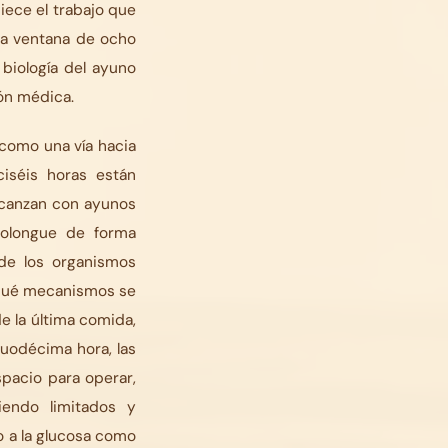
ece el trabajo que
na ventana de ocho
biología del ayuno
ión médica.
 como una vía hacia
iséis horas están
lcanzan con ayunos
rolongue de forma
 de los organismos
e qué mecanismos se
e la última comida,
 duodécima hora, las
pacio para operar,
endo limitados y
o a la glucosa como