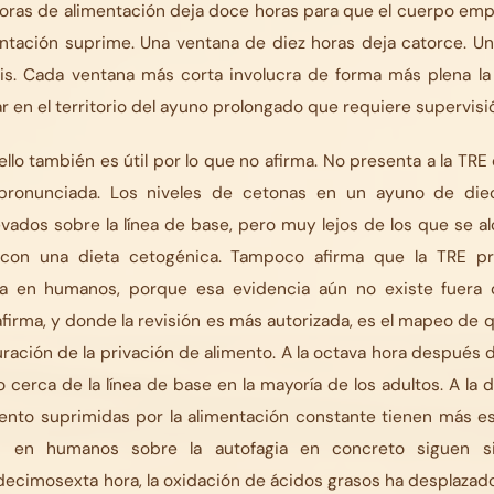
oras de alimentación deja doce horas para que el cuerpo empi
entación suprime. Una ventana de diez horas deja catorce. U
éis. Cada ventana más corta involucra de forma más plena la 
r en el territorio del ayuno prolongado que requiere supervis
ello también es útil por lo que no afirma. No presenta a la TRE
pronunciada. Los niveles de cetonas en un ayuno de diec
ados sobre la línea de base, pero muy lejos de los que se a
 con una dieta cetogénica. Tampoco afirma que la TRE p
vida en humanos, porque esa evidencia aún no existe fuera
afirma, y donde la revisión es más autorizada, es el mapeo d
uración de la privación de alimento. A la octava hora después d
to cerca de la línea de base en la mayoría de los adultos. A la
ento suprimidas por la alimentación constante tienen más es
s en humanos sobre la autofagia en concreto siguen si
a decimosexta hora, la oxidación de ácidos grasos ha desplazad