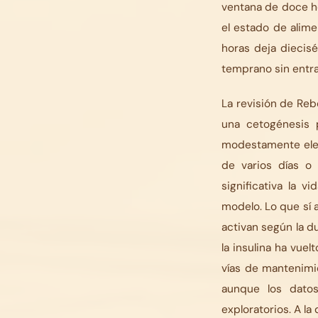
ventana de doce h
el estado de alim
horas deja diecis
temprano sin entra
La revisión de Reb
una cetogénesis 
modestamente elev
de varios días o
significativa la 
modelo. Lo que sí 
activan según la d
la insulina ha vuel
vías de mantenimi
aunque los dato
exploratorios. A l