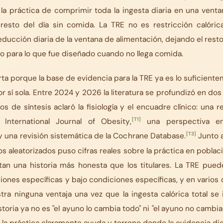
, la práctica de comprimir toda la ingesta diaria en una ven
 resto del día sin comida. La TRE no es restricción calóri
educción diaria de la ventana de alimentación, dejando el resto
o para lo que fue diseñado cuando no llega comida.
rta porque la base de evidencia para la TRE ya es lo suficien
 sí sola. Entre 2024 y 2026 la literatura se profundizó en dos 
s de síntesis aclaró la fisiología y el encuadre clínico: una re
[T1]
l
International Journal of Obesity
,
una perspectiva 
[T3]
 una revisión sistemática de la Cochrane Database.
Junto a
s aleatorizados puso cifras reales sobre la práctica en poblaci
tan una historia más honesta que los titulares. La TRE pue
iones específicas y bajo condiciones específicas, y en varios
ra ninguna ventaja una vez que la ingesta calórica total se 
toria ya no es "el ayuno lo cambia todo" ni "el ayuno no cambi
la práctica claramente ayuda y terreno donde la evidencia di