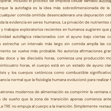
perar, incluido el proceso de limpieza celular llamado
autofa
rque la autofagia es la idea más sobredimensionada de la 
cualquier comida omitida desencadenara una depuración celu
da la evidencia en seres humanos. La privación de nutrientes sí
 y trabajos exploratorios recientes en humanos sugieren que
ividad autofágica relacionados con el ayuno bajo ciertas co
s estrecha: un intervalo más largo sin comida amplía las co
miento se vuelve más probable. No autoriza afirmaciones gra
 las doce y las dieciséis horas, comienza una producción 
einticuatro horas, el cuerpo está en un estado de ayuno cla
ólisis y los cuerpos cetónicos como combustible significativ
rnancia normal que la fisiología humana evolucionó para realizar 
patrones modernos de alimentación es comprimir la ventana d
s de sueño que la zona de transición apenas comienza ante
La TRE no empuja al cuerpo a la inanición. Simplemente restaura