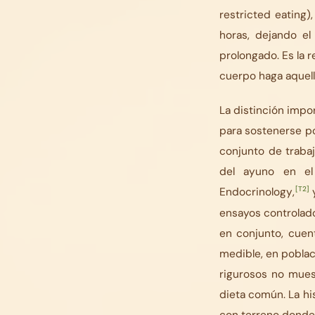
restricted eating
)
horas, dejando el
prolongado. Es la r
cuerpo haga aquell
La distinción impo
para sostenerse por
conjunto de trabajo
del ayuno en e
[T2]
Endocrinology
,
y
ensayos controlado
en conjunto, cuen
medible, en poblac
rigurosos no muest
dieta común. La his
con terreno donde 