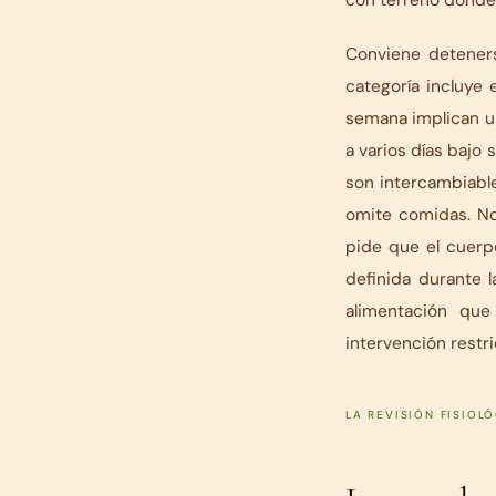
Conviene deteners
categoría incluye 
semana implican u
a varios días bajo 
son intercambiabl
omite comidas. No
pide que el cuerp
definida durante l
alimentación que
intervención restr
LA REVISIÓN FISIOL