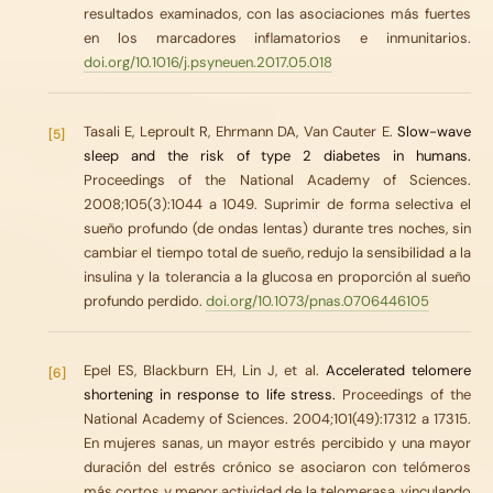
resultados examinados, con las asociaciones más fuertes
en los marcadores inflamatorios e inmunitarios.
doi.org/10.1016/j.psyneuen.2017.05.018
Tasali E, Leproult R, Ehrmann DA, Van Cauter E.
Slow-wave
[5]
sleep and the risk of type 2 diabetes in humans.
Proceedings of the National Academy of Sciences.
2008;105(3):1044 a 1049. Suprimir de forma selectiva el
sueño profundo (de ondas lentas) durante tres noches, sin
cambiar el tiempo total de sueño, redujo la sensibilidad a la
insulina y la tolerancia a la glucosa en proporción al sueño
profundo perdido.
doi.org/10.1073/pnas.0706446105
Epel ES, Blackburn EH, Lin J, et al.
Accelerated telomere
[6]
shortening in response to life stress.
Proceedings of the
National Academy of Sciences. 2004;101(49):17312 a 17315.
En mujeres sanas, un mayor estrés percibido y una mayor
duración del estrés crónico se asociaron con telómeros
más cortos y menor actividad de la telomerasa, vinculando