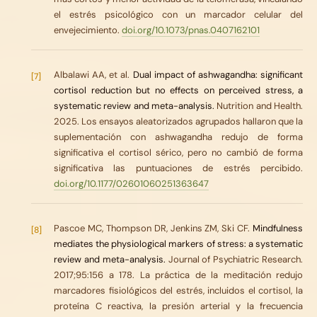
el estrés psicológico con un marcador celular del
envejecimiento.
doi.org/10.1073/pnas.0407162101
Albalawi AA, et al.
Dual impact of ashwagandha: significant
[7]
cortisol reduction but no effects on perceived stress, a
systematic review and meta-analysis.
Nutrition and Health.
2025. Los ensayos aleatorizados agrupados hallaron que la
suplementación con ashwagandha redujo de forma
significativa el cortisol sérico, pero no cambió de forma
significativa las puntuaciones de estrés percibido.
doi.org/10.1177/02601060251363647
Pascoe MC, Thompson DR, Jenkins ZM, Ski CF.
Mindfulness
[8]
mediates the physiological markers of stress: a systematic
review and meta-analysis.
Journal of Psychiatric Research.
2017;95:156 a 178. La práctica de la meditación redujo
marcadores fisiológicos del estrés, incluidos el cortisol, la
proteína C reactiva, la presión arterial y la frecuencia