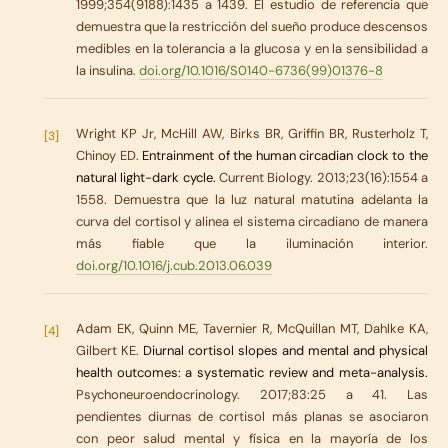
1999;354(9188):1435 a 1439. El estudio de referencia que
demuestra que la restricción del sueño produce descensos
medibles en la tolerancia a la glucosa y en la sensibilidad a
la insulina.
doi.org/10.1016/S0140-6736(99)01376-8
Wright KP Jr, McHill AW, Birks BR, Griffin BR, Rusterholz T,
[3]
Chinoy ED.
Entrainment of the human circadian clock to the
natural light-dark cycle.
Current Biology. 2013;23(16):1554 a
1558. Demuestra que la luz natural matutina adelanta la
curva del cortisol y alinea el sistema circadiano de manera
más fiable que la iluminación interior.
doi.org/10.1016/j.cub.2013.06.039
Adam EK, Quinn ME, Tavernier R, McQuillan MT, Dahlke KA,
[4]
Gilbert KE.
Diurnal cortisol slopes and mental and physical
health outcomes: a systematic review and meta-analysis.
Psychoneuroendocrinology. 2017;83:25 a 41. Las
pendientes diurnas de cortisol más planas se asociaron
con peor salud mental y física en la mayoría de los